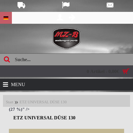
e:
0 Artikel - 0,00€
MENU
Start
ETZ UNIVERSAL DÜSE 130
(27 %)" />
ETZ UNIVERSAL DÜSE 130