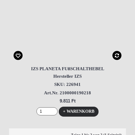
IZS PLANETA FUßSCHALTHEBEL
Hersteller IZS
SKU: 226941
Art.Nr. 2100000190218
9.811 Ft
+ WARENKORB
Zeige 1 bis 2 von 2 (1 Seite(n))