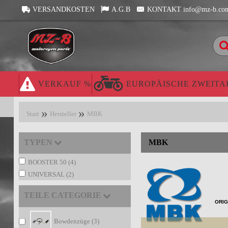
VERSANDKOSTEN
A.G.B
KONTAKT info@mz-b.co
VERKAUF %
EUROPÄISCHE ZWEITA
Start
Hersteller
MBK
TYPEN
MBK
BOOSTER 50 (4)
UNIVERSAL (2)
TEILE CATEGORIE
ORIG
Bowdenzüge (3)