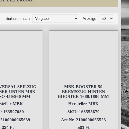
TE LIEFERUNG!
Sortieren nach
Anzeige
VERSAL SEILZUG
MBK BOOSTER 50
SER UNTEN MBK
BREMSZUG HINTEN
SO 450/560 MM
BOOSTER 1680/1800 MM
steller MBK
Hersteller MBK
: 163597080
SKU: 163555670
. 2100000065639
Art.Nr. 2100000065523
334 Ft
501 Ft