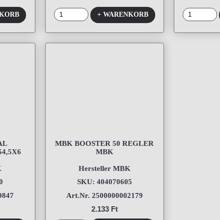
NKORB
+ WARENKORB
AL
MBK BOOSTER 50 REGLER
4,5X6
MBK
K
Hersteller MBK
0
SKU: 404070605
9847
Art.Nr. 2500000002179
2.133 Ft