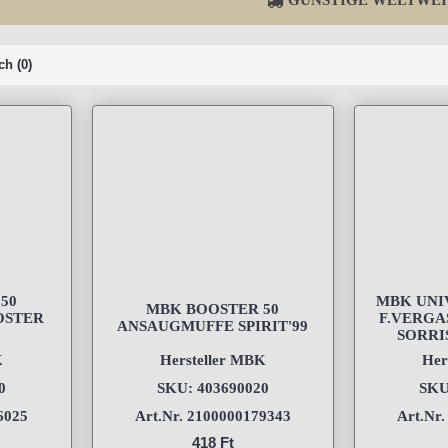
GÜNSTIGE WELTWEI
ch (0)
50
MBK UNI
MBK BOOSTER 50
OSTER
F.VERGA
ANSAUGMUFFE SPIRIT'99
SORRI
K
Hersteller MBK
Her
0
SKU: 403690020
SKU
6025
Art.Nr. 2100000179343
Art.Nr
418 Ft