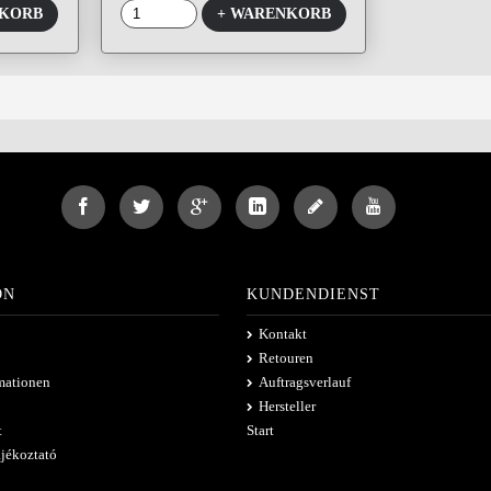
NKORB
+ WARENKORB
ON
KUNDENDIENST
Kontakt
Retouren
mationen
Auftragsverlauf
Hersteller
t
Start
ájékoztató