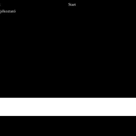
t
Start
ájékoztató