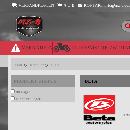
VERSANDKOSTEN
A.G.B
KONTAKT info@mz-b.co
VERKAUF %
EUROPÄISCHE ZWEITA
Start
Hersteller
BETA
PRODUKT STATUS
BETA
Im Lager
Nicht auf Lager
ORIG