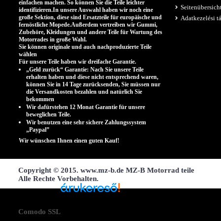
einfachen machen. So können Sie die Teile leichter
Seitenübersich
identifizieren.In unsere Auswahl haben wir noch eine
große Sektion, diese sind Ersatzteile für europäische und
Adatkezelési t
fernöstliche Mopede.Außerdem vertreiben wir Gummi,
Zubehöre, Kleidungen und andere Teile für Wartung des
Motorrades in große Wahl.
Sie können originale und auch nachproduzierte Teile
wählen
.
Für unsere Teile haben wir dreifache Garantie.
„Geld zurück“ Garantie: Nach Sie unsere Teile
erhalten haben und diese nicht entsprechend waren,
können Sie in 14 Tage zurücksenden, Sie müssen nur
die Versandkosten bezahlen und natürlich Sie
bekommen
Wir dafürstehen 12 Monat Garantie für unsere
beweglichen Teile.
Wir benutzen eine sehr sichere Zahlungssystem
„Paypal”
Wir wünschen Ihnen einen guten Kauf!
Copyright © 2015. www.mz-b.de MZ-B Motorrad teile
Alle Rechte Vorbehalten.
Árukereső, a hiteles
Comodo SSL
vásárlási kalauz