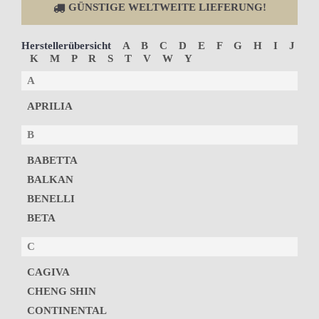
GÜNSTIGE WELTWEITE LIEFERUNG!
Herstellerübersicht
A
B
C
D
E
F
G
H
I
J
K
M
P
R
S
T
V
W
Y
A
APRILIA
B
BABETTA
BALKAN
BENELLI
BETA
C
CAGIVA
CHENG SHIN
CONTINENTAL