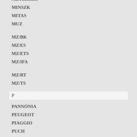
MINSZK
MITAS
MUZ
MZ/BK
MZ/ES
MZ/ETS
MZ/IFA
MZ/RT
MZ/TS
P
PANNÓNIA
PEUGEOT
PIAGGIO
PUCH